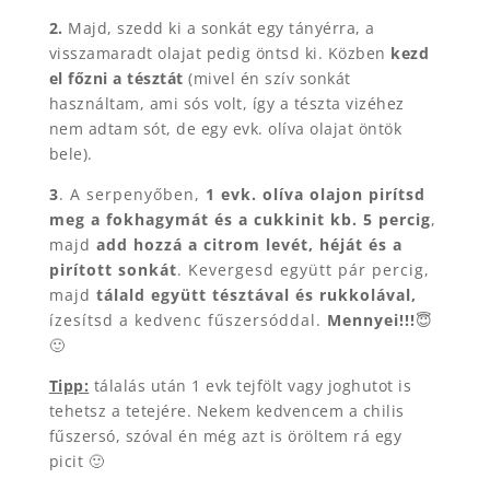
2.
Majd, szedd ki a sonkát egy tányérra, a
visszamaradt olajat pedig öntsd ki. Közben
kezd
el főzni a tésztát
(mivel én szív sonkát
használtam, ami sós volt, így a tészta vizéhez
nem adtam sót, de egy evk. olíva olajat öntök
bele).
3
. A serpenyőben,
1 evk. olíva olajon pirítsd
meg a fokhagymát és a cukkinit kb. 5 percig
,
majd
add hozzá a citrom levét, héját és a
pirított sonkát
. Kevergesd együtt pár percig,
majd
tálald együtt tésztával és rukkolával,
ízesítsd a kedvenc fűszersóddal.
Mennyei!!!
😇
🙂
Tipp:
tálalás után 1 evk tejfölt vagy joghutot is
tehetsz a tetejére. Nekem kedvencem a chilis
fűszersó, szóval én még azt is öröltem rá egy
picit 🙂