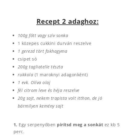
Recept 2 adaghoz:
100g főtt vagy szív sonka
1 közepes cukkini durván reszelve
1 gerezd tört fokhagyma
csipet só
200g tagliatelle tészta
rukkola
(1 maroknyi adagonként)
1 evk. Olíva olaj
fél citrom leve és héja reszelve
20g sajt, nekem trapista volt itthon, de jó
bármilyen kemény sajt
1.
Egy serpenyőben
pirítsd meg a sonkát
ez kb 5
perc.