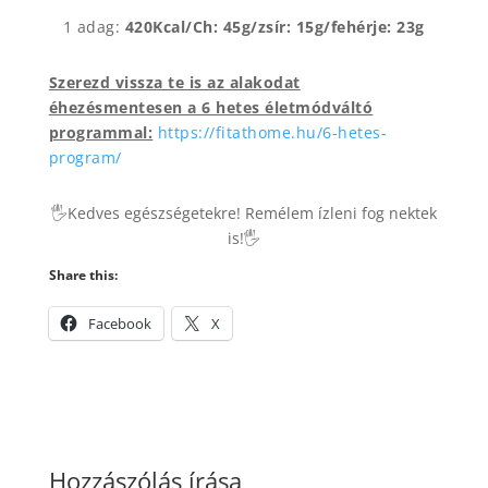
1 adag:
420Kcal/Ch: 45g/zsír: 15g/fehérje: 23g
Szerezd vissza te is az alakodat
éhezésmentesen a 6 hetes életmódváltó
programmal:
https://fitathome.hu/6-hetes-
program/
🖐Kedves egészségetekre! Remélem ízleni fog nektek
is!🖐
Share this:
Facebook
X
Hozzászólás írása