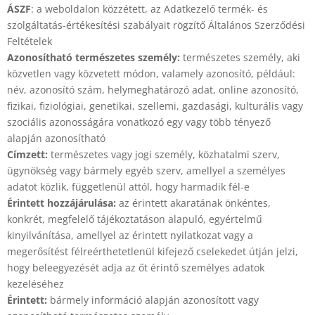
ÁSZF
: a weboldalon közzétett, az Adatkezelő termék- és
szolgáltatás-értékesítési szabályait rögzítő Általános Szerződési
Feltételek
Azonosítható természetes személy:
természetes személy, aki
közvetlen vagy közvetett módon, valamely azonosító, például:
név, azonosító szám, helymeghatározó adat, online azonosító,
fizikai, fiziológiai, genetikai, szellemi, gazdasági, kulturális vagy
szociális azonosságára vonatkozó egy vagy több tényező
alapján azonosítható
Címzett:
természetes vagy jogi személy, közhatalmi szerv,
ügynökség vagy bármely egyéb szerv, amellyel a személyes
adatot közlik, függetlenül attól, hogy harmadik fél-e
Érintett hozzájárulása:
az érintett akaratának önkéntes,
konkrét, megfelelő tájékoztatáson alapuló, egyértelmű
kinyilvánítása, amellyel az érintett nyilatkozat vagy a
megerősítést félreérthetetlenül kifejező cselekedet útján jelzi,
hogy beleegyezését adja az őt érintő személyes adatok
kezeléséhez
Érintett:
bármely információ alapján azonosított vagy