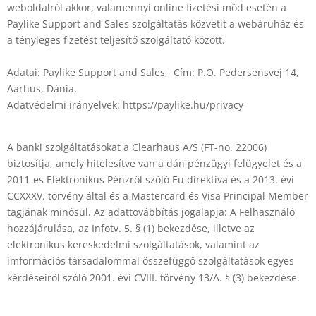
weboldalról akkor, valamennyi online fizetési mód esetén a
Paylike Support and Sales szolgáltatás közvetít a webáruház és
a tényleges fizetést teljesítő szolgáltató között.
Adatai: Paylike Support and Sales, Cím: P.O. Pedersensvej 14,
Aarhus, Dánia.
Adatvédelmi irányelvek: https://paylike.hu/privacy
A banki szolgáltatásokat a Clearhaus A/S (FT-no. 22006)
biztosítja, amely hitelesítve van a dán pénzügyi felügyelet és a
2011-es Elektronikus Pénzről szóló Eu direktíva és a 2013. évi
CCXXXV. törvény által és a Mastercard és Visa Principal Member
tagjának minősül. Az adattovábbítás jogalapja: A Felhasználó
hozzájárulása, az Infotv. 5. § (1) bekezdése, illetve az
elektronikus kereskedelmi szolgáltatások, valamint az
imformációs társadalommal összefüggő szolgáltatások egyes
kérdéseiről szóló 2001. évi CVIII. törvény 13/A. § (3) bekezdése.