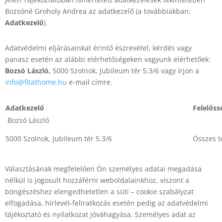
Bozsóné Groholy Andrea az adatkezelő (a továbbiakban:
Adatkezelő
).
Adatvédelmi eljárásainkat érintő észrevétel, kérdés vagy
panasz esetén az alábbi elérhetőségeken vagyunk elérhetőek:
Bozsó László,
5000 Szolnok, Jubileum tér 5.3/6 vagy írjon a
info@fitathome.hu
e-mail címre.
Adatkezelő
Felelőss
Bozsó László
5000 Szolnok, Jubileum tér 5.3/6
Összes 
Választásának megfelelően Ön személyes adatai megadása
nélkül is jogosult hozzáférni weboldalainkhoz, viszont a
böngészéshez elengedhetetlen a süti – cookie szabályzat
elfogadása, hírlevél-feliratkozás esetén pedig az adatvédelmi
tájékoztató és nyilatkozat jóváhagyása. Személyes adat az