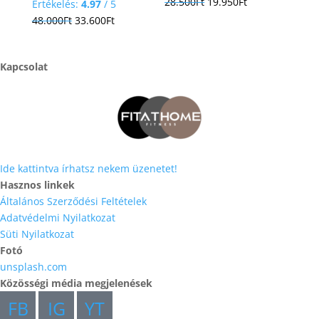
Original
Current
28.500
Ft
19.950
Ft
Értékelés:
4.97
/ 5
price
price
Original
Current
48.000
Ft
33.600
Ft
was:
is:
price
price
28.500Ft.
19.950Ft.
was:
is:
Kapcsolat
48.000Ft.
33.600Ft.
Ide kattintva írhatsz nekem üzenetet!
Hasznos linkek
Általános Szerződési Feltételek
Adatvédelmi Nyilatkozat
Süti Nyilatkozat
Fotó
unsplash.com
Közösségi média megjelenések
FB
IG
YT