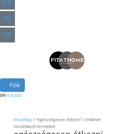
FB
IG
YT
Fiók
0
Ft
0
Kosár
Kezdőlap
/ “egészségesen étkezni” címkével
rendelkező termékek