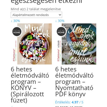
egészségesen étkezni
Mind a(z) 2 találat megjelenítve
↓ 30%
↓ 30%
6 hetes
6 hetes
életmódváltó
életmódváltó
program –
program –
KÖNYV –
Nyomtatható
(Spirálozott
PDF könyv
füzet)
Értékelés:
4.97
/ 5